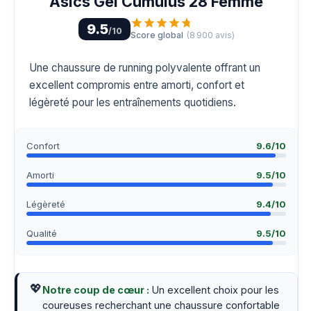
Asics Gel Cumulus 28 Femme
9.5
/10
Score global
(
8 900
avis)
Une chaussure de running polyvalente offrant un
excellent compromis entre amorti, confort et
légèreté pour les entraînements quotidiens.
Confort
9.6
/10
Amorti
9.5
/10
Légèreté
9.4
/10
Qualité
9.5
/10
💖
Notre coup de cœur :
Un excellent choix pour les
coureuses recherchant une chaussure confortable