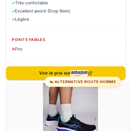
✓
Très confortable
✓
Excellent amorti (Drop 8mm)
✓
Légère
POINTS FAIBLES
✕
Prix
Voir le prix sur
👟 ALTERNATIVE ROUTE HOMME