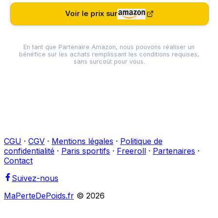
Voir le prix sur
En tant que Partenaire Amazon, nous pouvons réaliser un
bénéfice sur les achats remplissant les conditions requises,
sans surcoût pour vous.
CGU
·
CGV
·
Mentions légales
·
Politique de
confidentialité
·
Paris sportifs
·
Freeroll
·
Partenaires
·
Contact
Suivez-nous
MaPerteDePoids.fr
©
2026