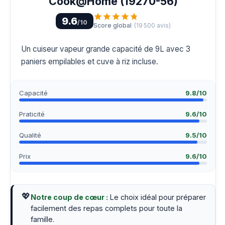
Cook@Home (19270-56)
9.6
/10
Score global
(
19 500
avis)
Un cuiseur vapeur grande capacité de 9L avec 3
paniers empilables et cuve à riz incluse.
Capacité
9.8
/10
Praticité
9.6
/10
Qualité
9.5
/10
Prix
9.6
/10
💖
Notre coup de cœur :
Le choix idéal pour préparer
facilement des repas complets pour toute la
famille.