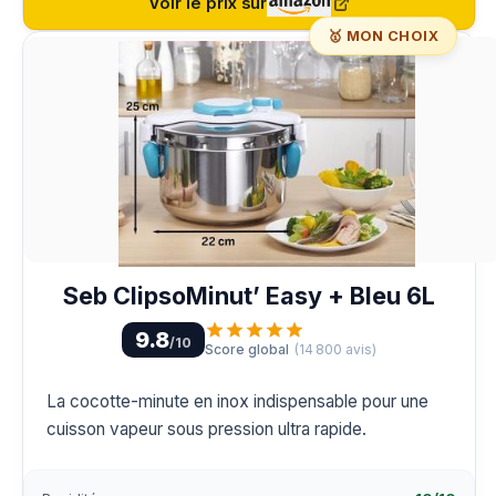
Voir le prix sur
🥇 MON CHOIX
Seb ClipsoMinut’ Easy + Bleu 6L
9.8
/10
Score global
(
14 800
avis)
La cocotte-minute en inox indispensable pour une
cuisson vapeur sous pression ultra rapide.