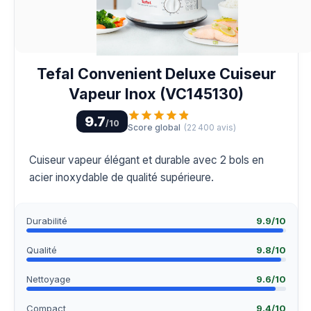
Tefal Convenient Deluxe Cuiseur
Vapeur Inox (VC145130)
9.7
/10
Score global
(
22 400
avis)
Cuiseur vapeur élégant et durable avec 2 bols en
acier inoxydable de qualité supérieure.
Durabilité
9.9
/10
Qualité
9.8
/10
Nettoyage
9.6
/10
Compact
9.4
/10