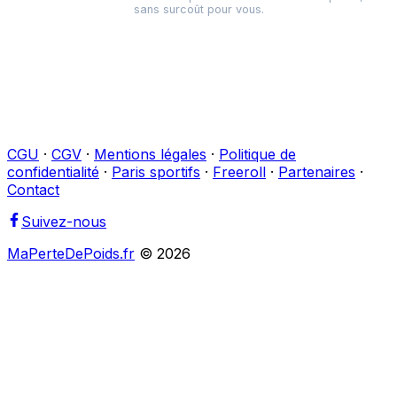
sans surcoût pour vous.
CGU
·
CGV
·
Mentions légales
·
Politique de
confidentialité
·
Paris sportifs
·
Freeroll
·
Partenaires
·
Contact
Suivez-nous
MaPerteDePoids.fr
©
2026