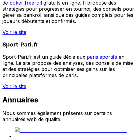
de
poker freeroll
gratuits en ligne. Il propose des
stratégies pour progresser en tournoi, des conseils pour
gérer sa bankroll ainsi que des guides complets pour les
joueurs débutants et confirmés.
Voir le site
Sport-Pari.fr
Sport-Pari.fr est un guide dédié aux
paris sportifs
en
ligne. Le site propose des analyses, des conseils de mise
et des stratégies pour optimiser ses gains sur les
principales plateformes de paris.
Voir le site
Annuaires
Nous sommes également présents sur certains
annuaires web de qualité.