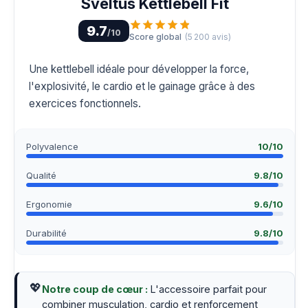
Sveltus Kettlebell Fit
9.7
/10
Score global
(
5 200
avis)
Une kettlebell idéale pour développer la force,
l'explosivité, le cardio et le gainage grâce à des
exercices fonctionnels.
Polyvalence
10
/10
Qualité
9.8
/10
Ergonomie
9.6
/10
Durabilité
9.8
/10
💖
Notre coup de cœur :
L'accessoire parfait pour
combiner musculation, cardio et renforcement