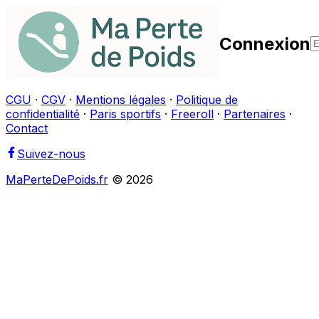
Connexion
CGU
·
CGV
·
Mentions légales
·
Politique de
confidentialité
·
Paris sportifs
·
Freeroll
·
Partenaires
·
Contact
Suivez-nous
MaPerteDePoids.fr
©
2026